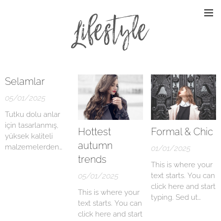
Selamlar
05/01/2025
Tutku dolu anlar
için tasarlanmış,
Hottest
Formal & Chic
yüksek kaliteli
autumn
malzemelerden
01/01/2025
üretilen bu 5'li set
trends
This is where your
ile sınırlarınızı
05/01/2025
text starts. You can
zorlayın. Siyahın
click here and start
gizemli aurasına
This is where your
typing. Sed ut
kapılıp,
text starts. You can
perspiciatis unde
partnerinizle
click here and start
omnis iste natus