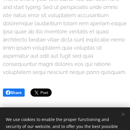
and start typing. Sed ut perspiciatis unde omnis
iste natus error sit voluptatem accusantium
doloremque laudantium totam rem aperiam eaque
ipsa quae ab illo inventore veritatis et quasi
architecto beatae vitae dicta sunt explicabo nemo
enim ipsam voluptatem quia voluptas sit
aspernatur aut odit aut fugit sed quia
consequuntur magni dolores eos qui ratione
voluptatem sequi nesciunt neque porro quisquam.
Share
We use cookies to enable the proper functioning and
security of our website, and to offer you the best possible