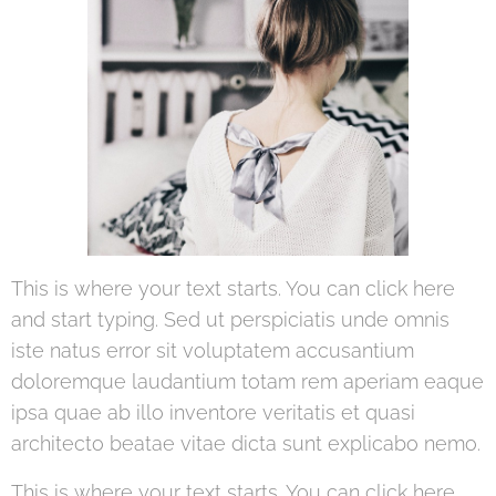
This is where your text starts. You can click here
and start typing. Sed ut perspiciatis unde omnis
iste natus error sit voluptatem accusantium
doloremque laudantium totam rem aperiam eaque
ipsa quae ab illo inventore veritatis et quasi
architecto beatae vitae dicta sunt explicabo nemo.
This is where your text starts. You can click here